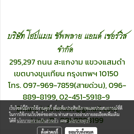
บริษัท โฮปแมน ซัพพลาย แอนด์ เซอร์วิส
จำกัด
295,297 ถนน สะแกงาม แขวงแสมดำ
เ
ขตบางขุนเทียน กรุงเทพฯ 10150
โทร. 097-969-7859(สายด่วน),
096-
889-8199,
02-451-5918-9
Email:
info.bkasv@gmail.com
เว็บไซต์นี้มีการใช้งานคุกกี้ เพื่อเพิ่มประสิทธิภาพและประสบการณ์ที่ดี
ในการใช้งานเว็บไซต์ของท่าน ท่านสามารถอ่านรายละเอียดเพิ่มเติม
Line ID : 0968898199
ได้ที่
นโยบายความเป็นส่วนตัว
และ
นโยบายคุกกี้
ตั้งค่าคุกกี้
ยอมรับทั้งหมด