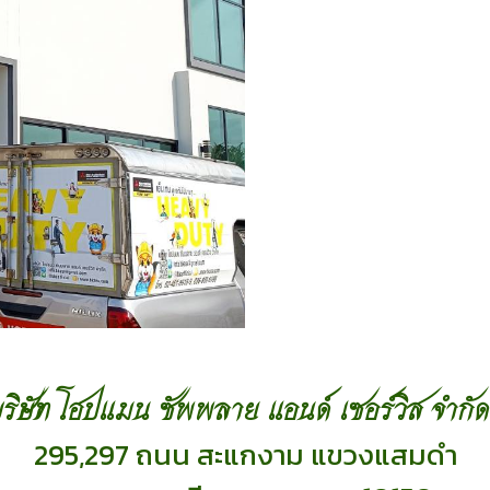
ริษัท โฮปแมน ซัพพลาย แอนด์ เซอร์วิส จำกัด
295,297 ถนน สะแกงาม แขวงแสมดำ