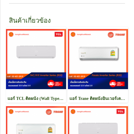
สินค้าเกี่ยวข้อง
แอร์ TCL ติดผนัง (Wall Type) น้ำยา R32 รุ่น Gold Fin ขนาด 9000BTU-24000BTU
แอร์ Trane ติดผนังอินเวอร์เตอร์ (INVERTER Wall Type) เบอร์ 5 น้ำยา R32 รุ่น Passio ขนาด 9000BTU-24000BTU