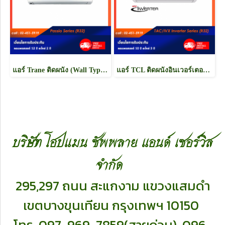
แอร์ Trane ติดผนัง (Wall Type) เบอร์ 5 น้ำยา R32 รุ่น Passio ขนาด 9000BTU-25000BTU
แอร์ TCL ติดผนังอินเวอร์เตอร์ (INVERTER Wall Type) เบอร์ 5 น้ำยา R32 รุ่น TAC/IVX ขนาด 9000BTU-24000BTU
บริษัท โฮปแมน ซัพพลาย แอนด์ เซอร์วิส
จำกัด
295,297 ถนน สะแกงาม แขวงแสมดำ
เ
ขตบางขุนเทียน กรุงเทพฯ 10150
โทร. 097-969-7859(สายด่วน),
096-